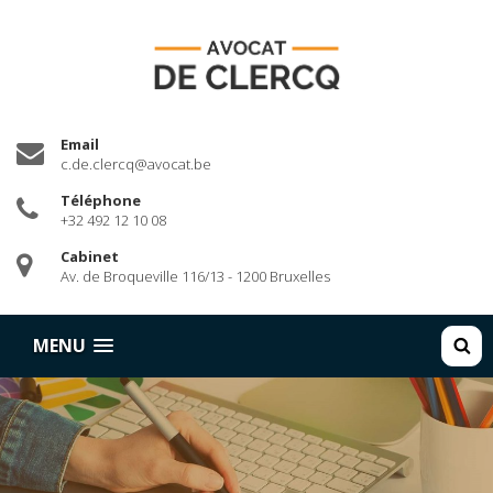
Email
c.de.clercq@avocat.be
Téléphone
+32 492 12 10 08
Cabinet
Av. de Broqueville 116/13 - 1200 Bruxelles
RECHE
MENU