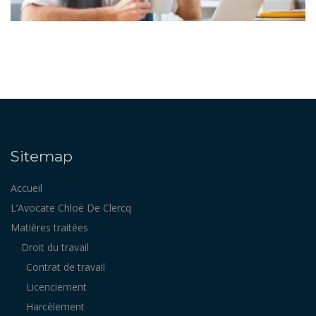
Sitemap
Accueil
L’Avocate Chloë De Clercq
Matières traitées
Droit du travail
Contrat de travail
Licenciement
Harcèlement