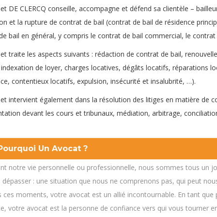
et DE CLERCQ conseille, accompagne et défend sa clientèle – bailleu
ion et la rupture de contrat de bail (contrat de bail de résidence princi
de bail en général, y compris le contrat de bail commercial, le contra
et traite les aspects suivants : rédaction de contrat de bail, renouvel
, indexation de loyer, charges locatives, dégâts locatifs, réparations loc
ce, contentieux locatifs, expulsion, insécurité et insalubrité, …).
avocat
et intervient également dans la résolution des litiges en matière de cont
tation devant les cours et tribunaux, médiation, arbitrage, conciliation
Pourquoi Un Avocat ?
nt notre vie personnelle ou professionnelle, nous sommes tous un jo
 dépasser : une situation que nous ne comprenons pas, qui peut nous 
 ces moments, votre avocat est un allié incontournable. En tant que 
cte, votre avocat est la personne de confiance vers qui vous tourner en