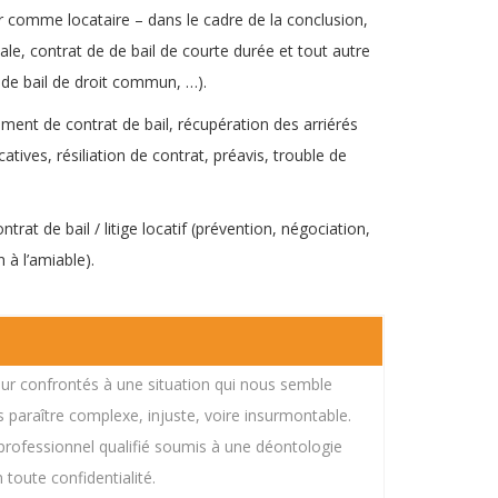
r comme locataire – dans le cadre de la conclusion,
pale, contrat de de bail de courte durée et tout autre
t de bail de droit commun, …).
lement de contrat de bail, récupération des arriérés
atives, résiliation de contrat, préavis, trouble de
 contrat de bail bruxelles
rat de bail / litige locatif (prévention, négociation,
 à l’amiable).
ur confrontés à une situation qui nous semble
paraître complexe, injuste, voire insurmontable.
professionnel qualifié soumis à une déontologie
 toute confidentialité.