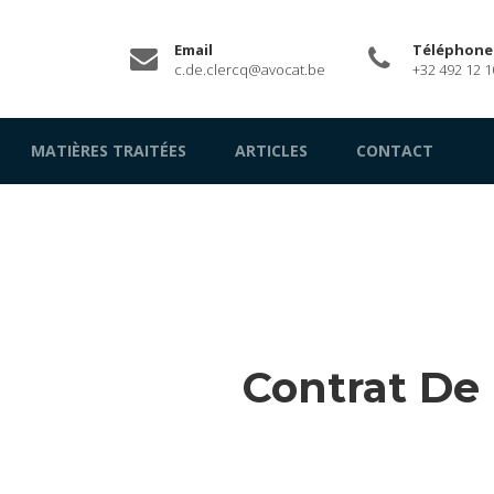
Email
Téléphone
c.de.clercq@avocat.be
+32 492 12 1
MATIÈRES TRAITÉES
ARTICLES
CONTACT
Contrat De 