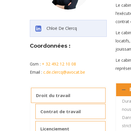
Le cabin
l’exécut
contrat 
Chloë De Clercq
Le cabin
locatifs
Coordonnées :
jouissan
avocat droit immobilier bruxelles
Le cabin
Gsm :
+ 32 492 12 10 08
représen
Email :
c.de.clercq@avocat.be
Droit du travail
Dura
nous
Contrat de travail
Dans
stri
Licenciement