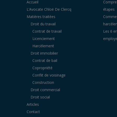
Accueil
Comprend
L’Avocate Chloë De Clercq
étapes
Matières traitées
Comment
Droit du travail
harcèlem
Contrat de travail
Les 6 er
Licenciement
employeu
Harcèlement
Droit immobilier
Contrat de bail
Copropriété
Conflit de voisinage
Construction
Droit commercial
Droit social
Articles
Contact