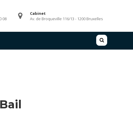
Cabinet
0 08
Av. de Broqueville 116/13 - 1200 Bruxelles
RECHERCHER :
Bail