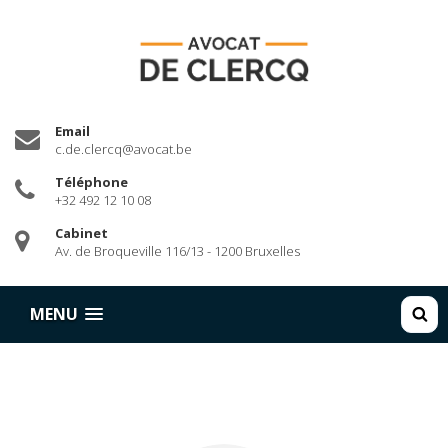
Email
c.de.clercq@avocat.be
Téléphone
+32 492 12 10 08
Cabinet
Av. de Broqueville 116/13 - 1200 Bruxelles
RECHE
MENU